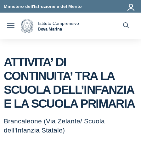
Vai ai contenuti
Vai al menu di navigazione
Vai al footer
Ministero dell'Istruzione e del Merito
Istituto Comprensivo
Bova Marina
a
— Visita la pagina iniziale della scuola
ATTIVITA’ DI
CONTINUITA’ TRA LA
SCUOLA DELL’INFANZIA
E LA SCUOLA PRIMARIA
Brancaleone (Via Zelante/ Scuola
dell'Infanzia Statale)