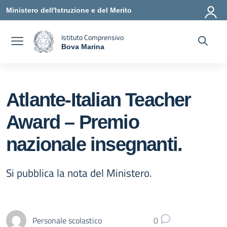
Vai ai contenuti
Vai al menu di navigazione
Vai al footer
Ministero dell'Istruzione e del Merito
Istituto Comprensivo
Bova Marina
— Visita la pagina iniziale della scuola
Atlante-Italian Teacher
Award – Premio
nazionale insegnanti.
Si pubblica la nota del Ministero.
Personale scolastico
0