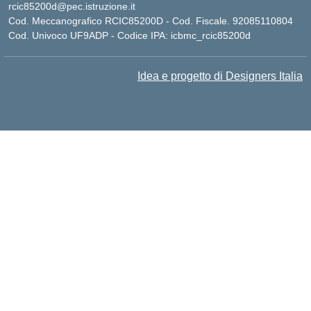
rcic85200d@pec.istruzione.it
Cod. Meccanografico RCIC85200D - Cod. Fiscale. 92085110804
Cod. Univoco UF9ADP - Codice IPA: icbmc_rcic85200d
Idea e progetto di Designers Italia