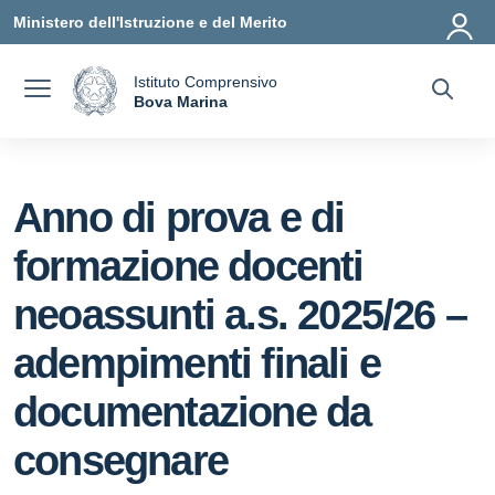
Vai ai contenuti
Vai al menu di navigazione
Vai al footer
Ministero dell'Istruzione e del Merito
Istituto Comprensivo
a
Bova Marina
— Visita la pagina iniziale della scuola
Anno di prova e di
formazione docenti
neoassunti a.s. 2025/26 –
adempimenti finali e
documentazione da
consegnare