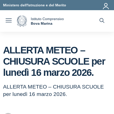
Vai ai contenuti
Vai al menu di navigazione
Vai al footer
Ministero dell'Istruzione e del Merito
Istituto Comprensivo
a
Bova Marina
— Visita la pagina iniziale della scuola
ALLERTA METEO –
CHIUSURA SCUOLE per
lunedì 16 marzo 2026.
ALLERTA METEO – CHIUSURA SCUOLE
per lunedì 16 marzo 2026.