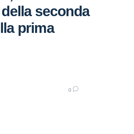
o della seconda
lla prima
0