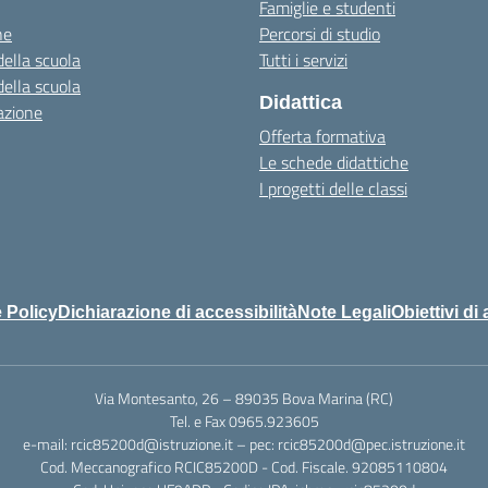
Famiglie e studenti
ne
Percorsi di studio
della scuola
Tutti i servizi
della scuola
Didattica
azione
Offerta formativa
Le schede didattiche
I progetti delle classi
 Policy
Dichiarazione di accessibilità
Note Legali
Obiettivi di 
Via Montesanto, 26 – 89035 Bova Marina (RC)
Tel. e Fax 0965.923605
e-mail: rcic85200d@istruzione.it – pec: rcic85200d@pec.istruzione.it
Cod. Meccanografico RCIC85200D - Cod. Fiscale. 92085110804