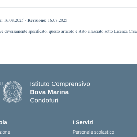
o:
Revisione:
16.08.2025
-
16.08.2025
e diversamente specificato, questo articolo è stato rilasciato sotto Licenza Cr
Istituto Comprensivo
Bova Marina
Condofuri
— Visita la pagina iniziale della scuo
ola
I Servizi
zione
Personale scolastico