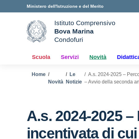
Vai ai contenuti
Vai al menu di navigazione
Vai al footer
Ministero dell'Istruzione e del Merito
Istituto Comprensivo
Bova Marina
ale della scuola
Condofuri
— Visita la pagina iniziale d
Scuola
Servizi
Novità
Didattic
Home
Le
A.s. 2024-2025 – Percors
Novità
Notizie
– Avvio della seconda ann
A.s. 2024-2025 – 
incentivata di cui