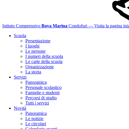
Istituto Comprensivo
Bova Marina
Condofuri
— Visita la pagina iniz
Scuola
Presentazione
I luoghi
Le persone
I numeri della scuola
Le carte della scuola
Organizzazione
La storia
Servizi
Panoramica
Personale scolastico
Famiglie e studenti
Percorsi di studio
Tutti i servizi
Novità
Panoramica
Le notizie
Le circolari
Calendario eventi