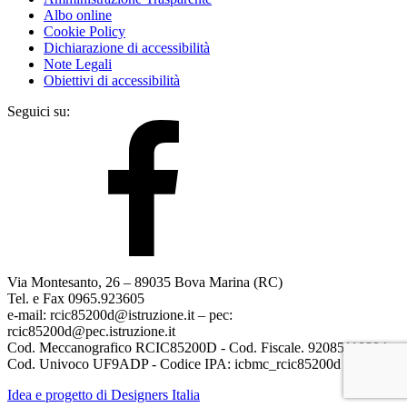
Albo online
Cookie Policy
Dichiarazione di accessibilità
Note Legali
Obiettivi di accessibilità
Seguici su:
Via Montesanto, 26 – 89035 Bova Marina (RC)
Tel. e Fax 0965.923605
e-mail: rcic85200d@istruzione.it – pec:
rcic85200d@pec.istruzione.it
Cod. Meccanografico RCIC85200D - Cod. Fiscale. 92085110804
Cod. Univoco UF9ADP - Codice IPA: icbmc_rcic85200d
Idea e progetto di Designers Italia