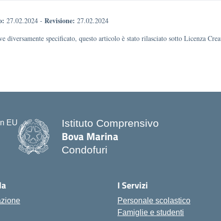
o:
Revisione:
27.02.2024
-
27.02.2024
e diversamente specificato, questo articolo è stato rilasciato sotto Licenza Cr
Istituto Comprensivo
Bova Marina
Condofuri
— Visita la pagina iniziale della s
la
I Servizi
azione
Personale scolastico
Famiglie e studenti