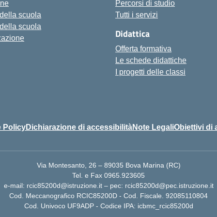
one
Percorsi di studio
 della scuola
Tutti i servizi
 della scuola
Didattica
zazione
Offerta formativa
Le schede didattiche
I progetti delle classi
 Policy
Dichiarazione di accessibilità
Note Legali
Obiettivi di 
Via Montesanto, 26 – 89035 Bova Marina (RC)
Tel. e Fax 0965.923605
e-mail: rcic85200d@istruzione.it – pec: rcic85200d@pec.istruzione.it
Cod. Meccanografico RCIC85200D - Cod. Fiscale. 92085110804
Cod. Univoco UF9ADP - Codice IPA: icbmc_rcic85200d