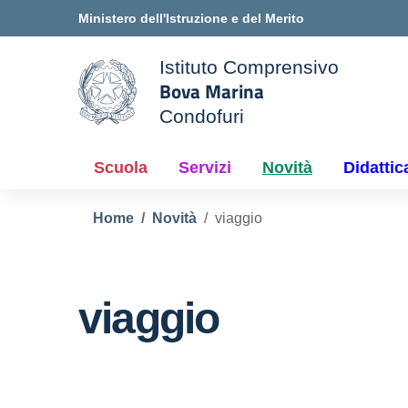
Vai ai contenuti
Vai al menu di navigazione
Vai al footer
Ministero dell'Istruzione e del Merito
Istituto Comprensivo
Bova Marina
ale della scuola
Condofuri
— Visita la pagina iniziale d
Scuola
Servizi
Novità
Didattic
Home
Novità
viaggio
viaggio