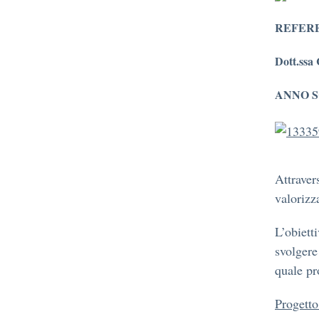
REFER
Dott.ssa
ANNO S
Attraver
valorizz
L’obiett
svolgere 
quale p
Progett