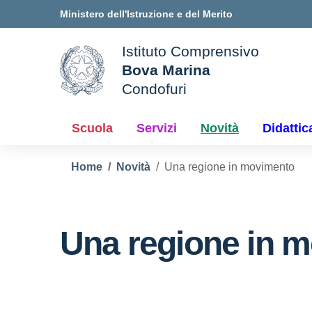
Vai ai contenuti
Vai al menu di navigazione
Vai al footer
Ministero dell'Istruzione e del Merito
Istituto Comprensivo
Bova Marina
ale della scuola
Condofuri
— Visita la pagina iniziale d
Scuola
Servizi
Novità
Didattic
Home
Novità
Una regione in movimento
Una regione in 