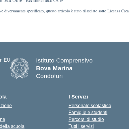
o:
Revisione:
06.07.2016
-
06.07.2016
e diversamente specificato, questo articolo è stato rilasciato sotto Licenza Cr
Istituto Comprensivo
Bova Marina
Condofuri
— Visita la pagina iniziale della s
ola
I Servizi
azione
Personale scolastico
Famiglie e studenti
one
Percorsi di studio
 della scuola
Tutti i servizi