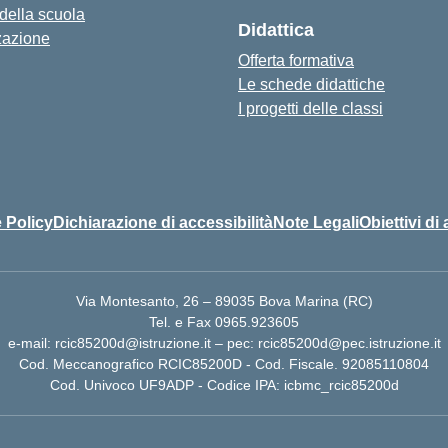
 della scuola
Didattica
zazione
Offerta formativa
Le schede didattiche
I progetti delle classi
 Policy
Dichiarazione di accessibilità
Note Legali
Obiettivi di 
Via Montesanto, 26 – 89035 Bova Marina (RC)
Tel. e Fax 0965.923605
e-mail: rcic85200d@istruzione.it – pec: rcic85200d@pec.istruzione.it
Cod. Meccanografico RCIC85200D - Cod. Fiscale. 92085110804
Cod. Univoco UF9ADP - Codice IPA: icbmc_rcic85200d