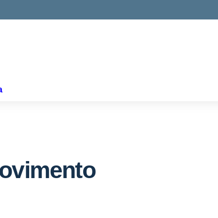
ella scuola
a
movimento