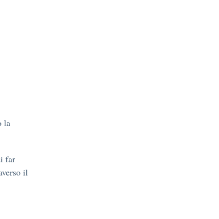
 la
i far
averso il