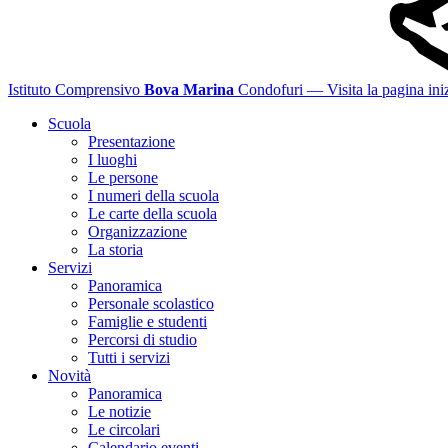
Istituto Comprensivo
Bova Marina
Condofuri
— Visita la pagina iniz
Scuola
Presentazione
I luoghi
Le persone
I numeri della scuola
Le carte della scuola
Organizzazione
La storia
Servizi
Panoramica
Personale scolastico
Famiglie e studenti
Percorsi di studio
Tutti i servizi
Novità
Panoramica
Le notizie
Le circolari
Calendario eventi