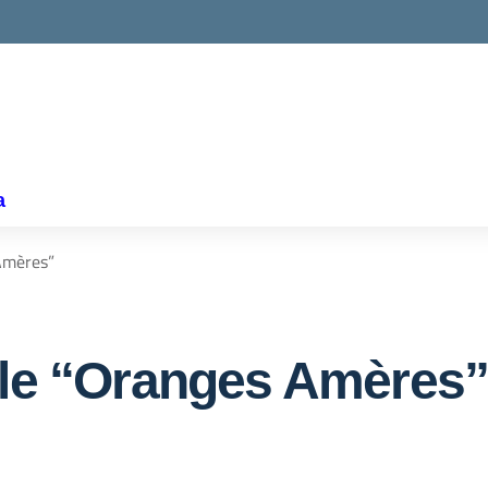
la scuola
a
Amères”
ale “Oranges Amères