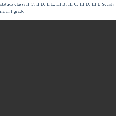
dattica classi II C, II D, II E, III B, III C, III D, III E Scuola
ia di I grado