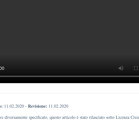
o:
Revisione:
11.02.2020
-
11.02.2020
e diversamente specificato, questo articolo è stato rilasciato sotto Licenza Cr