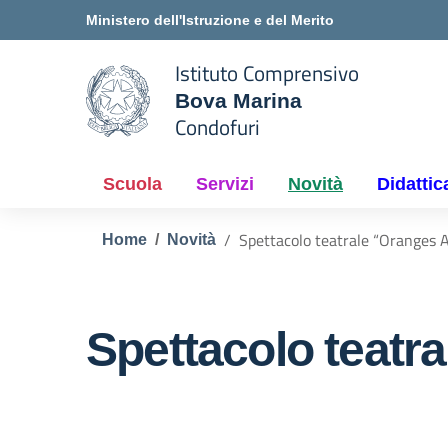
Vai ai contenuti
Vai al menu di navigazione
Vai al footer
Ministero dell'Istruzione e del Merito
Istituto Comprensivo
Bova Marina
e della scuola
Condofuri
— Visita la pagina iniziale del
Scuola
Servizi
Novità
Didattic
Spettacolo teatrale “Oranges 
Home
Novità
Spettacolo teatr