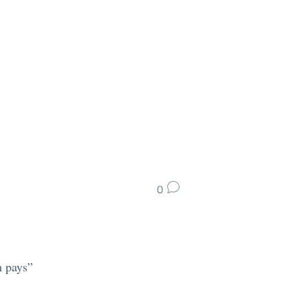
0
n pays”