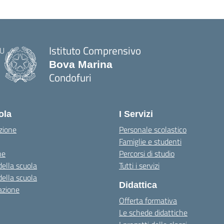
Istituto Comprensivo
Bova Marina
Condofuri
— Visita la pagina iniziale della scuola
ola
I Servizi
zione
Personale scolastico
Famiglie e studenti
ne
Percorsi di studio
della scuola
Tutti i servizi
della scuola
Didattica
azione
Offerta formativa
Le schede didattiche