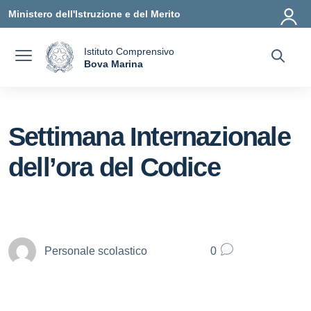
Vai ai contenuti
Vai al menu di navigazione
Vai al footer
Ministero dell'Istruzione e del Merito
Istituto Comprensivo
a
Bova Marina
— Visita la pagina iniziale della scuola
Settimana Internazionale
dell’ora del Codice
Personale scolastico
0