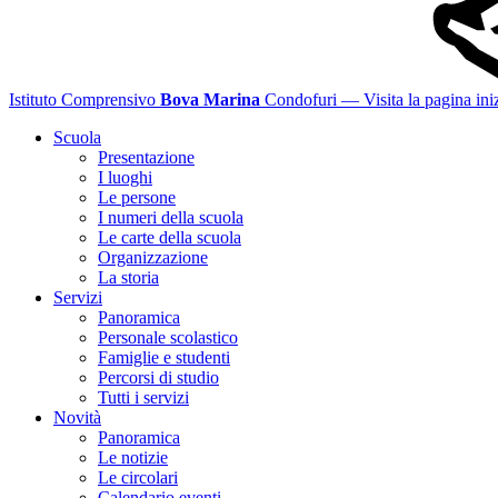
Istituto Comprensivo
Bova Marina
Condofuri
— Visita la pagina iniz
Scuola
Presentazione
I luoghi
Le persone
I numeri della scuola
Le carte della scuola
Organizzazione
La storia
Servizi
Panoramica
Personale scolastico
Famiglie e studenti
Percorsi di studio
Tutti i servizi
Novità
Panoramica
Le notizie
Le circolari
Calendario eventi