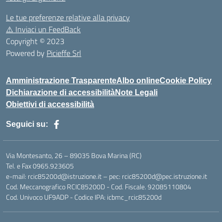
Le tue preferenze relative alla privacy
⚠️
Inviaci un FeedBack
Copyright © 2023
Powered by
Picieffe Srl
Amministrazione Trasparente
Albo online
Cookie Policy
Dichiarazione di accessibilità
Note Legali
Obiettivi di accessibilità
Seguici su:
Via Montesanto, 26 – 89035 Bova Marina (RC)
Tel. e Fax 0965.923605
e-mail: rcic85200d@istruzione.it – pec: rcic85200d@pec.istruzione.it
Cod. Meccanografico RCIC85200D - Cod. Fiscale. 92085110804
Cod. Univoco UF9ADP - Codice IPA: icbmc_rcic85200d