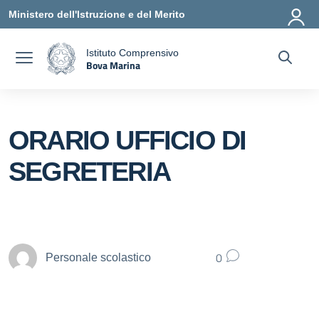
Vai ai contenuti
Vai al menu di navigazione
Vai al footer
Ministero dell'Istruzione e del Merito
Istituto Comprensivo
Bova Marina
a
— Visita la pagina iniziale della scuola
ORARIO UFFICIO DI
SEGRETERIA
0
Personale scolastico