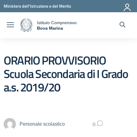
Vai ai contenuti
Vai al menu di navigazione
Vai al footer
Ministero dell'Istruzione e del Merito
Istituto Comprensivo
a
Bova Marina
— Visita la pagina iniziale della scuola
ORARIO PROVVISORIO
Scuola Secondaria di I Grado
a.s. 2019/20
0
Personale scolastico