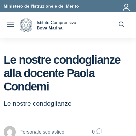
Vai ai contenuti
Vai al menu di navigazione
Vai al footer
Ministero dell'Istruzione e del Merito
Istituto Comprensivo
a
Bova Marina
— Visita la pagina iniziale della scuola
Le nostre condoglianze
alla docente Paola
Condemi
Le nostre condoglianze
Personale scolastico
0