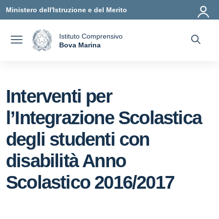
Vai ai contenuti
Vai al menu di navigazione
Vai al footer
Ministero dell'Istruzione e del Merito
Istituto Comprensivo
a
Bova Marina
— Visita la pagina iniziale della scuola
Interventi per
l’Integrazione Scolastica
degli studenti con
disabilità Anno
Scolastico 2016/2017