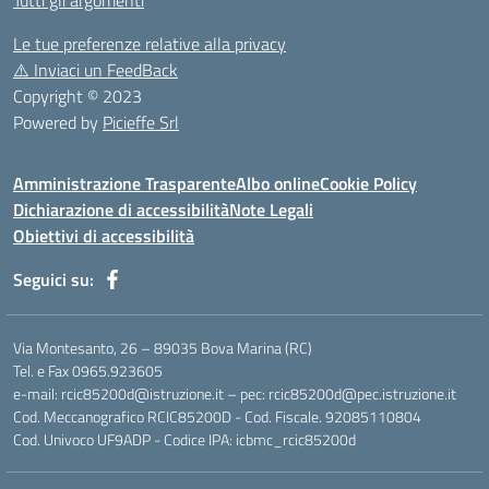
Tutti gli argomenti
Le tue preferenze relative alla privacy
⚠️
Inviaci un FeedBack
Copyright © 2023
Powered by
Picieffe Srl
Amministrazione Trasparente
Albo online
Cookie Policy
Dichiarazione di accessibilità
Note Legali
Obiettivi di accessibilità
Seguici su:
Via Montesanto, 26 – 89035 Bova Marina (RC)
Tel. e Fax 0965.923605
e-mail: rcic85200d@istruzione.it – pec: rcic85200d@pec.istruzione.it
Cod. Meccanografico RCIC85200D - Cod. Fiscale. 92085110804
Cod. Univoco UF9ADP - Codice IPA: icbmc_rcic85200d