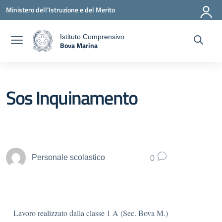
Vai ai contenuti
Vai al menu di navigazione
Vai al footer
Ministero dell'Istruzione e del Merito
Istituto Comprensivo
Bova Marina
a
— Visita la pagina iniziale della scuola
Sos Inquinamento
0
Personale scolastico
Lavoro realizzato dalla classe 1 A (Sec. Bova M.)