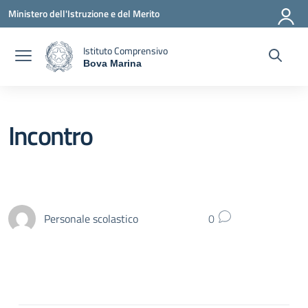
Vai ai contenuti
Vai al menu di navigazione
Vai al footer
Ministero dell'Istruzione e del Merito
Istituto Comprensivo
Bova Marina
— Visita la pagina iniziale della scuola
Incontro
Personale scolastico
0