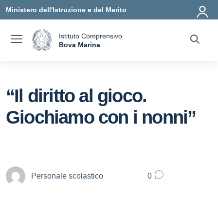
Vai ai contenuti
Vai al menu di navigazione
Vai al footer
Ministero dell'Istruzione e del Merito
Istituto Comprensivo
a
Bova Marina
— Visita la pagina iniziale della scuola
“Il diritto al gioco.
Giochiamo con i nonni”
Personale scolastico
0