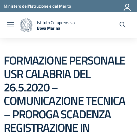
Vai ai contenuti
Vai al menu di navigazione
Vai al footer
Ministero dell'Istruzione e del Merito
Istituto Comprensivo
Bova Marina
— Visita la pagina iniziale della scuola
FORMAZIONE PERSONALE
USR CALABRIA DEL
26.5.2020 –
COMUNICAZIONE TECNICA
– PROROGA SCADENZA
REGISTRAZIONE IN