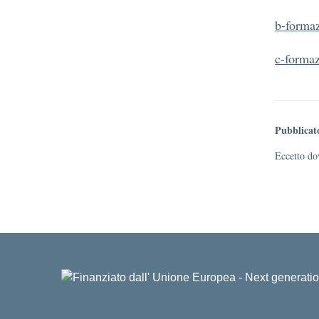
b-formaz
c-formaz
Pubblicat
Eccetto dov