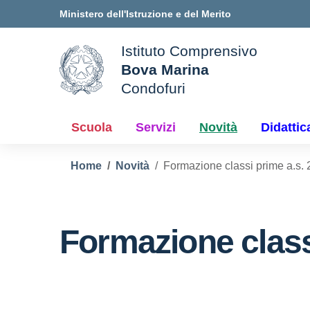
Vai ai contenuti
Vai al menu di navigazione
Vai al footer
Ministero dell'Istruzione e del Merito
Istituto Comprensivo
Bova Marina
ale della scuola
Condofuri
— Visita la pagina iniziale d
Scuola
Servizi
Novità
Didattic
Home
Novità
Formazione classi prime a.s.
Formazione class