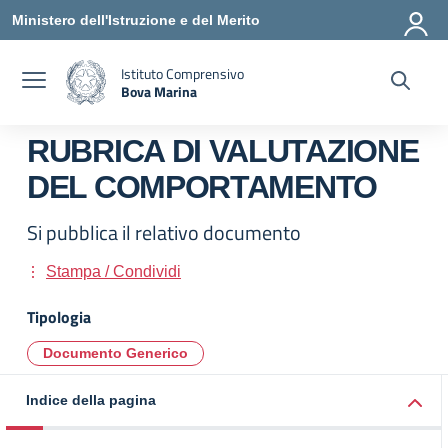
Vai ai contenuti
Vai al menu di navigazione
Vai al footer
Ministero dell'Istruzione e del Merito
Istituto Comprensivo
Bova Marina
— Visita la pagina iniziale della scuola
RUBRICA DI VALUTAZIONE
DEL COMPORTAMENTO
Si pubblica il relativo documento
Stampa / Condividi
Tipologia
Documento Generico
Indice della pagina