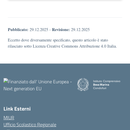
Pubblicato:
Revisione:
29.12.2025
-
29.12.2025
Eccetto dove diversamente specificato, questo articolo è stato
rilasciato sotto Licenza Creative Commons Attribuzione 4.0 Italia.
Istituto Comprensivo
Bova Marina
Condofuri
— Visita la pagina iniziale d
Link Esterni
MIUR
Ufficio Scolastico Regionale