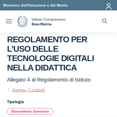
Vai ai contenuti
Vai al menu di navigazione
Vai al footer
Ministero dell'Istruzione e del Merito
Istituto Comprensivo
Bova Marina
a
— Visita la pagina iniziale della scuola
REGOLAMENTO PER
L’USO DELLE
TECNOLOGIE DIGITALI
NELLA DIDATTICA
Allegato 4 al Regolamento di Istituto
Stampa / Condividi
Tipologia
Documento Generico