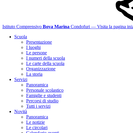
Istituto Comprensivo
Bova Marina
Condofuri
— Visita la pagina iniz
Scuola
Presentazione
I luoghi
Le persone
I numeri della scuola
Le carte della scuola
Organizzazione
La storia
Servizi
Panoramica
Personale scolastico
Famiglie e studenti
Percorsi di studio
Tutti i servizi
Novità
Panoramica
Le notizie
Le circolari
Calendario eventi