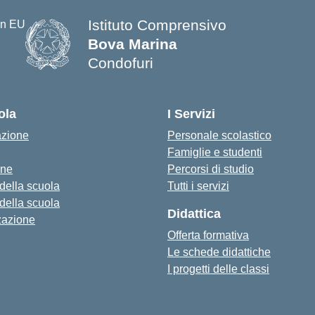
Istituto Comprensivo
Bova Marina
Condofuri
— Visita la pagina iniziale della s
ola
I Servizi
azione
Personale scolastico
Famiglie e studenti
one
Percorsi di studio
 della scuola
Tutti i servizi
 della scuola
Didattica
zazione
Offerta formativa
Le schede didattiche
I progetti delle classi