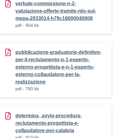
verbale-commissione-n-2-
valutazione-offerte-tramite-rdo-sul-
mepa-2033014-h79c18000040008
pdf - 664 kb
pubblicazione-graduatorie-definitive-
per-il-reclutamento-n-1-esperto-
esterno-progettista-e-n-1-esperto-
esterno-collaudatore-per-la-
realizzazione
pdf - 780 kb
ista_collaudatore-
determina_avvio-procedura-
reclutamento-progettista-e-
collaudatore-por-calabria
pdf - 913 kb