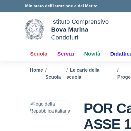
Vai ai contenuti
Vai al menu di navigazione
Vai al footer
Ministero dell'Istruzione e del Merito
Istituto Comprensivo
Bova Marina
ale della scuola
Condofuri
— Visita la pagina iniziale d
Scuola
Servizi
Novità
Didattic
Home
Le carte della
Scuola
scuola
Proget
POR Ca
ASSE 1