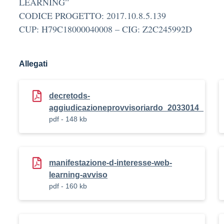
LEARNING”
CODICE PROGETTO: 2017.10.8.5.139
CUP: H79C18000040008 – CIG: Z2C245992D
Allegati
decretods-
aggiudicazioneprovvisoriardo_2033014_
pdf - 148 kb
manifestazione-d-interesse-web-
learning-avviso
pdf - 160 kb