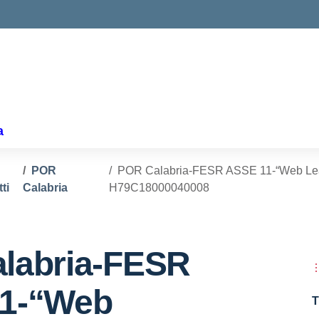
ella scuola
a
POR
POR Calabria-FESR ASSE 11-“Web Lea
ti
Calabria
H79C18000040008
labria-FESR
1-“Web
T