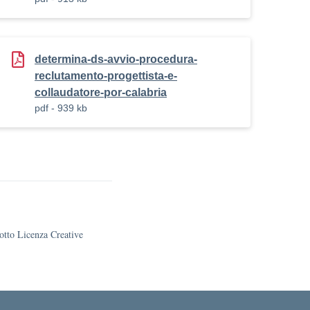
ista_collaudatore-
determina-ds-avvio-procedura-
reclutamento-progettista-e-
collaudatore-por-calabria
pdf - 939 kb
sotto Licenza Creative