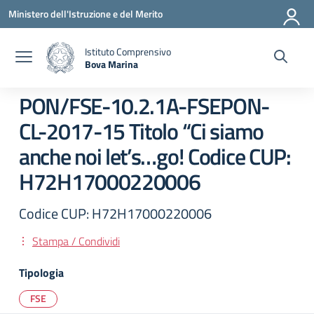
Vai ai contenuti
Vai al menu di navigazione
Vai al footer
Ministero dell'Istruzione e del Merito
Istituto Comprensivo
Bova Marina
— Visita la pagina iniziale della scuola
PON/FSE-10.2.1A-FSEPON-
CL-2017-15 Titolo “Ci siamo
anche noi let’s…go! Codice CUP:
H72H17000220006
Codice CUP: H72H17000220006
Stampa / Condividi
Tipologia
FSE