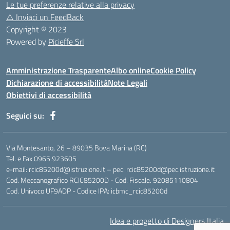
Le tue preferenze relative alla privacy
⚠️
Inviaci un FeedBack
Copyright © 2023
Powered by
Picieffe Srl
Amministrazione Trasparente
Albo online
Cookie Policy
Dichiarazione di accessibilità
Note Legali
Obiettivi di accessibilità
Seguici su:
Via Montesanto, 26 – 89035 Bova Marina (RC)
Tel. e Fax 0965.923605
e-mail: rcic85200d@istruzione.it – pec: rcic85200d@pec.istruzione.it
Cod. Meccanografico RCIC85200D - Cod. Fiscale. 92085110804
Cod. Univoco UF9ADP - Codice IPA: icbmc_rcic85200d
Idea e progetto di Designers Italia