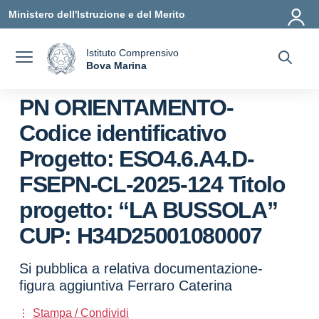
Vai ai contenuti
Vai al menu di navigazione
Vai al footer
Ministero dell'Istruzione e del Merito
Istituto Comprensivo
a
Bova Marina
— Visita la pagina iniziale della scuola
PN ORIENTAMENTO-
Codice identificativo
Progetto: ESO4.6.A4.D-
FSEPN-CL-2025-124 Titolo
progetto: “LA BUSSOLA”
CUP: H34D25001080007
Si pubblica a relativa documentazione-
figura aggiuntiva Ferraro Caterina
Stampa / Condividi