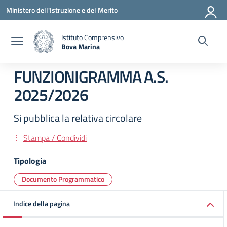
Vai ai contenuti
Vai al menu di navigazione
Vai al footer
Ministero dell'Istruzione e del Merito
Istituto Comprensivo
Bova Marina
— Visita la pagina iniziale della scuola
FUNZIONIGRAMMA A.S.
2025/2026
Si pubblica la relativa circolare
Stampa / Condividi
Tipologia
Documento Programmatico
Indice della pagina