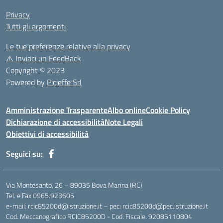
Privacy
Tutti gli argomenti
Le tue preferenze relative alla privacy
⚠️
Inviaci un FeedBack
Copyright © 2023
Powered by
Picieffe Srl
Amministrazione Trasparente
Albo online
Cookie Policy
Dichiarazione di accessibilità
Note Legali
Obiettivi di accessibilità
Seguici su:
Via Montesanto, 26 – 89035 Bova Marina (RC)
Tel. e Fax 0965.923605
e-mail: rcic85200d@istruzione.it – pec: rcic85200d@pec.istruzione.it
Cod. Meccanografico RCIC85200D - Cod. Fiscale. 92085110804