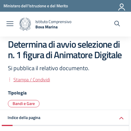
Vai ai contenuti
Vai al menu di navigazione
Vai al footer
Ministero dell'Istruzione e del Merito
Istituto Comprensivo
Bova Marina
— Visita la pagina iniziale della scuola
Determina di avvio selezione di
n. 1 figura di Animatore Digitale
Si pubblica il relativo documento.
Stampa / Condividi
Tipologia
Bandi e Gare
Indice della pagina