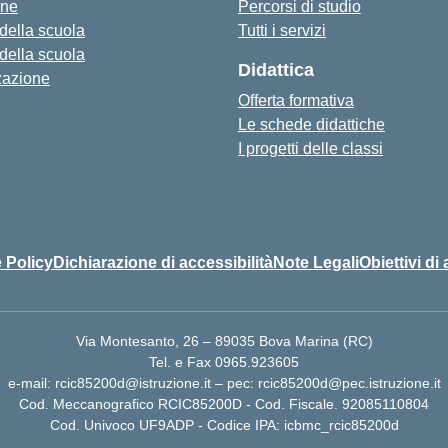
one
Percorsi di studio
 della scuola
Tutti i servizi
 della scuola
Didattica
zazione
Offerta formativa
Le schede didattiche
I progetti delle classi
 Policy
Dichiarazione di accessibilità
Note Legali
Obiettivi di 
Via Montesanto, 26 – 89035 Bova Marina (RC)
Tel. e Fax 0965.923605
e-mail: rcic85200d@istruzione.it – pec: rcic85200d@pec.istruzione.it
Cod. Meccanografico RCIC85200D - Cod. Fiscale. 92085110804
Cod. Univoco UF9ADP - Codice IPA: icbmc_rcic85200d