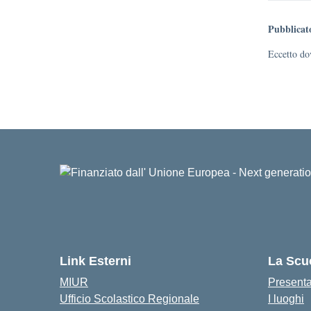
Pubblicat
Eccetto dov
Link Esterni
La Scu
MIUR
Present
Ufficio Scolastico Regionale
I luoghi