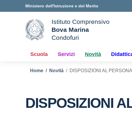
Vai ai contenuti
Vai al menu di navigazione
Vai al footer
Ministero dell'Istruzione e del Merito
Istituto Comprensivo
Bova Marina
ale della scuola
Condofuri
— Visita la pagina iniziale d
Scuola
Servizi
Novità
Didattic
Home
Novità
DISPOSIZIONI AL PERSON
DISPOSIZIONI 