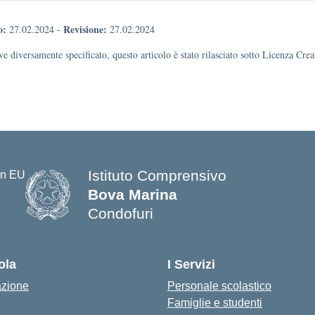
o:
Revisione:
27.02.2024
-
27.02.2024
e diversamente specificato, questo articolo è stato rilasciato sotto Licenza Cr
Istituto Comprensivo
Bova Marina
Condofuri
— Visita la pagina iniziale della s
ola
I Servizi
azione
Personale scolastico
Famiglie e studenti