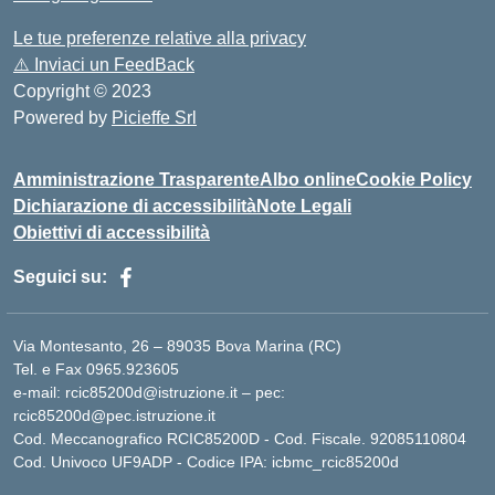
Le tue preferenze relative alla privacy
⚠️
Inviaci un FeedBack
Copyright © 2023
Powered by
Picieffe Srl
Amministrazione Trasparente
Albo online
Cookie Policy
Dichiarazione di accessibilità
Note Legali
Obiettivi di accessibilità
Seguici su:
Via Montesanto, 26 – 89035 Bova Marina (RC)
Tel. e Fax 0965.923605
e-mail: rcic85200d@istruzione.it – pec:
rcic85200d@pec.istruzione.it
Cod. Meccanografico RCIC85200D - Cod. Fiscale. 92085110804
Cod. Univoco UF9ADP - Codice IPA: icbmc_rcic85200d