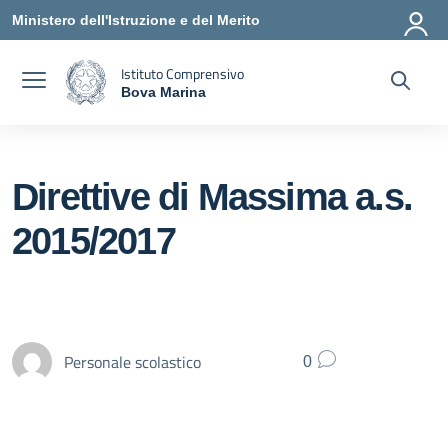
Vai ai contenuti
Vai al menu di navigazione
Vai al footer
Ministero dell'Istruzione e del Merito
Istituto Comprensivo
Bova Marina
— Visita la pagina iniziale della scuola
Direttive di Massima a.s.
2015/2017
Personale scolastico
0