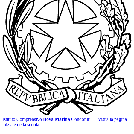
Istituto Comprensivo
Bova Marina
Condofuri
— Visita la pagina
iniziale della scuola