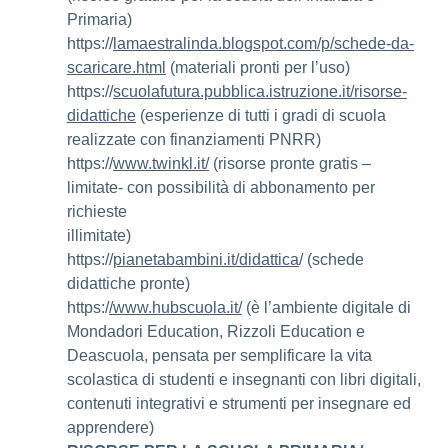
Primaria)
https://
lamaestralinda.blogspot.com/p/schede-da-
scaricare.html
(materiali pronti per l’uso)
https://
scuolafutura.pubblica.istruzione.it/risorse-
didattiche
(esperienze di tutti i gradi di scuola
realizzate con finanziamenti PNRR)
https://
www.twinkl.it/
(risorse pronte gratis –
limitate- con possibilità di abbonamento per
richieste
illimitate)
https://
pianetabambini.it/didattica
/ (schede
didattiche pronte)
https:/
/www.hubscuola.it/
(è l’ambiente digitale di
Mondadori Education, Rizzoli Education e
Deascuola, pensata per semplificare la vita
scolastica di studenti e insegnanti con libri digitali,
contenuti integrativi e strumenti per insegnare ed
apprendere)