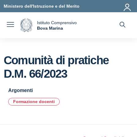
Vai ai contenuti
Vai al menu di navigazione
Vai al footer
Ministero dell'Istruzione e del Merito
Istituto Comprensivo
a
Bova Marina
— Visita la pagina iniziale della scuola
Comunità di pratiche
D.M. 66/2023
Argomenti
Formazione docenti