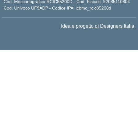
Cod. Meccanografico RCIC85200D - Cod. Fiscale. 92085110804
Cod. Univoco UF9ADP - Codice IPA: icbmc_rcic85200d
Idea e progetto di Designers Italia