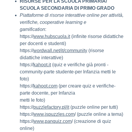
RISORSE PER LA SCUOLA PRIMARIA/
SCUOLA SECONDARIA DI PRIMO GRADO
Piattaforme di risorse interattive online per attività,
verifiche, cooperative learning e
gamification
:
https://
www.hubscuola.it
(infinite risorse didattiche
per docenti e studenti)
https://
wordwall.net/it/community
(risorse
didattiche interattive)
https://
kahoot.it
(quiz e verifiche già pronti -
community-parte studente-per Infanzia metti le
foto)
https://
kahoot.com
(per creare quiz e verifiche-
parte docente, per Infanzia
metti le foto)
https://
puzzlefactory.pl/it
(puzzle online per tutti)
https://
www.jspuzzles.com
/ (puzzle online a tema)
https://
www.panquiz.com
/ (creazione di quiz
online)