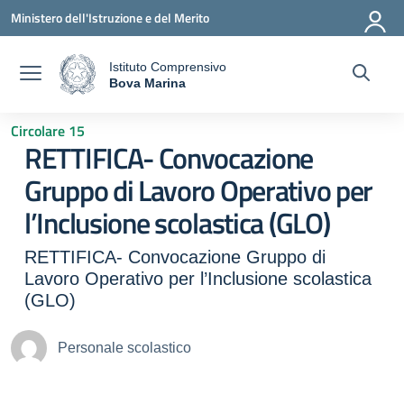
Vai ai contenuti
Vai al menu di navigazione
Vai al footer
Ministero dell'Istruzione e del Merito
Istituto Comprensivo
a
Bova Marina
— Visita la pagina iniziale della scuola
Circolare 15
RETTIFICA- Convocazione
Gruppo di Lavoro Operativo per
l’Inclusione scolastica (GLO)
RETTIFICA- Convocazione Gruppo di
Lavoro Operativo per l’Inclusione scolastica
(GLO)
Personale scolastico