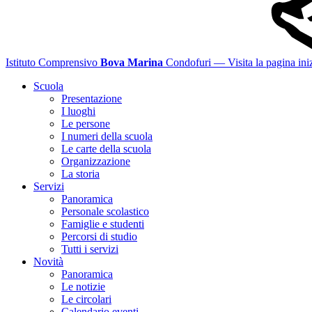
Istituto Comprensivo
Bova Marina
Condofuri
— Visita la pagina iniz
Scuola
Presentazione
I luoghi
Le persone
I numeri della scuola
Le carte della scuola
Organizzazione
La storia
Servizi
Panoramica
Personale scolastico
Famiglie e studenti
Percorsi di studio
Tutti i servizi
Novità
Panoramica
Le notizie
Le circolari
Calendario eventi