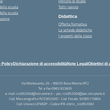
ne
Percorsi di studio
della scuola
Tutti i servizi
della scuola
Didattica
azione
Offerta formativa
Le schede didattiche
I progetti delle classi
 Policy
Dichiarazione di accessibilità
Note Legali
Obiettivi di 
Via Montesanto, 26 – 89035 Bova Marina (RC)
Tel. e Fax 0965.923605
e-mail: rcic85200d@istruzione.it – pec: rcic85200d@pec.istruzione.it
Cod. Meccanografico RCIC85200D - Cod. Fiscale. 92085110804
Cod. Univoco UF9ADP - Codice IPA: icbmc_rcic85200d