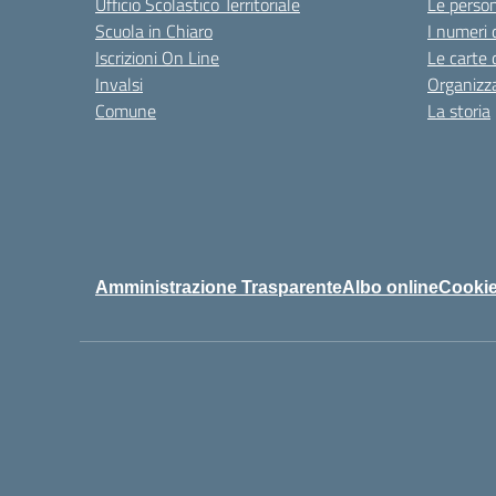
Ufficio Scolastico Territoriale
Le perso
Scuola in Chiaro
I numeri 
Iscrizioni On Line
Le carte 
Invalsi
Organizz
Comune
La storia
Amministrazione Trasparente
Albo online
Cookie