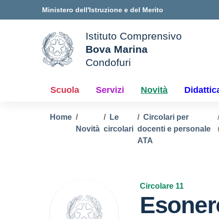
Vai ai contenuti
Vai al menu di navigazione
Vai al footer
Ministero dell'Istruzione e del Merito
Istituto Comprensivo
Bova Marina
ale della scuola
Condofuri
— Visita la pagina iniziale d
Scuola
Servizi
Novità
Didattic
Home
Le
Circolari per
Novità
circolari
docenti e personale
ATA
Circolare 11
Esoner