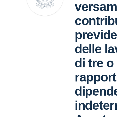
versam
contrib
previde
delle l
di tre o 
rapport
dipend
indeter