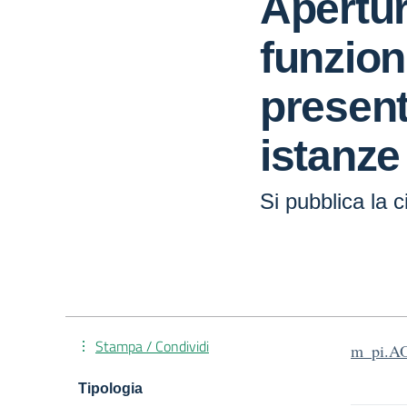
Apertur
funzioni
present
istanze
Si pubblica la c
Stampa / Condividi
m_pi.A
Tipologia