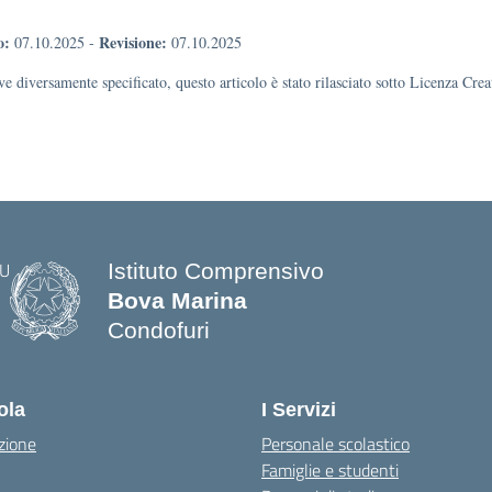
o:
Revisione:
07.10.2025
-
07.10.2025
e diversamente specificato, questo articolo è stato rilasciato sotto Licenza Cr
Istituto Comprensivo
Bova Marina
Condofuri
— Visita la pagina iniziale della scuo
ola
I Servizi
zione
Personale scolastico
Famiglie e studenti