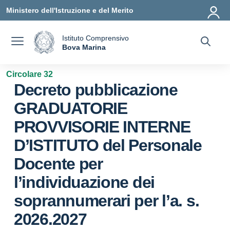
Vai ai contenuti
Vai al menu di navigazione
Vai al footer
Ministero dell'Istruzione e del Merito
Istituto Comprensivo
a
Bova Marina
— Visita la pagina iniziale della scuola
Circolare 32
Decreto pubblicazione
GRADUATORIE
PROVVISORIE INTERNE
D’ISTITUTO del Personale
Docente per
l’individuazione dei
soprannumerari per l’a. s.
2026.2027