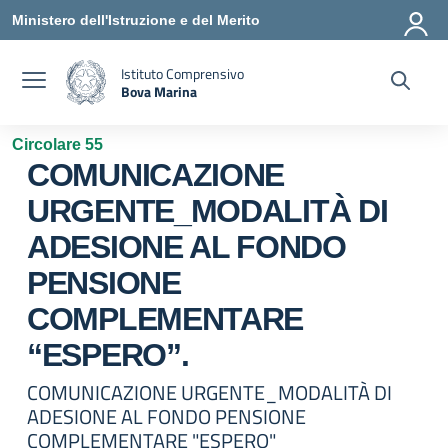
Vai ai contenuti
Vai al menu di navigazione
Vai al footer
Ministero dell'Istruzione e del Merito
Istituto Comprensivo
Bova Marina
— Visita la pagina iniziale della scuola
Circolare 55
COMUNICAZIONE
URGENTE_MODALITÀ DI
ADESIONE AL FONDO
PENSIONE
COMPLEMENTARE
“ESPERO”.
COMUNICAZIONE URGENTE_MODALITÀ DI
ADESIONE AL FONDO PENSIONE
COMPLEMENTARE "ESPERO"