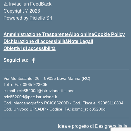
⚠️
Inviaci un FeedBack
Copyright © 2023
Powered by
Picieffe Srl
Amministrazione Trasparente
Albo online
Cookie Policy
Dichiarazione di accessibilità
Note Legali
Obiettivi di accessibilità
Seguici su:
Via Montesanto, 26 – 89035 Bova Marina (RC)
Tel. e Fax 0965.923605
e-mail: rcic85200d@istruzione.it – pec:
rcic85200d@pec.istruzione.it
Cod. Meccanografico RCIC85200D - Cod. Fiscale. 92085110804
Cod. Univoco UF9ADP - Codice IPA: icbmc_rcic85200d
Idea e progetto di Designers Italia