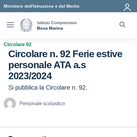
Vai ai contenuti
Vai al menu di navigazione
Vai al footer
Ministero dell'Istruzione e del Merito
Istituto Comprensivo
a
Bova Marina
— Visita la pagina iniziale della scuola
Circolare 92
Circolare n. 92 Ferie estive
personale ATA a.s
2023/2024
Si pubblica la Circolare n. 92.
Personale scolastico