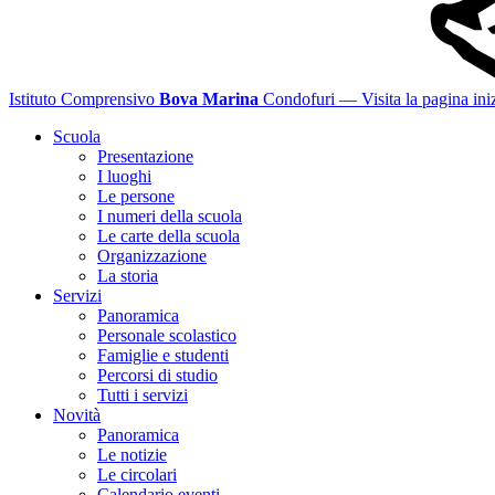
Istituto Comprensivo
Bova Marina
Condofuri
— Visita la pagina iniz
Scuola
Presentazione
I luoghi
Le persone
I numeri della scuola
Le carte della scuola
Organizzazione
La storia
Servizi
Panoramica
Personale scolastico
Famiglie e studenti
Percorsi di studio
Tutti i servizi
Novità
Panoramica
Le notizie
Le circolari
Calendario eventi