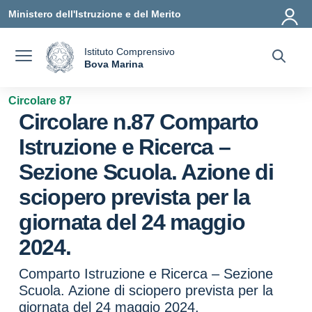
Vai ai contenuti
Vai al menu di navigazione
Vai al footer
Ministero dell'Istruzione e del Merito
Istituto Comprensivo
a
Bova Marina
— Visita la pagina iniziale della scuola
Circolare 87
Circolare n.87 Comparto
Istruzione e Ricerca –
Sezione Scuola. Azione di
sciopero prevista per la
giornata del 24 maggio
2024.
Comparto Istruzione e Ricerca – Sezione
Scuola. Azione di sciopero prevista per la
giornata del 24 maggio 2024.