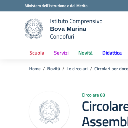
Vai ai contenuti
Vai al menu di navigazione
Vai al footer
Ministero dell'Istruzione e del Merito
Istituto Comprensivo
Bova Marina
e della scuola
Condofuri
— Visita la pagina iniziale del
Scuola
Servizi
Novità
Didattica
Home
Novità
Le circolari
Circolari per doc
Circolare 83
Circolar
Assembl