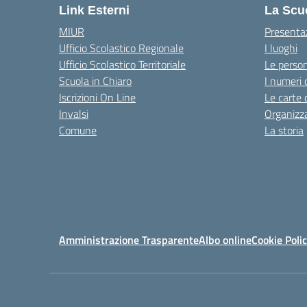
Link Esterni
La Scu
MIUR
Presenta
Ufficio Scolastico Regionale
I luoghi
Ufficio Scolastico Territoriale
Le perso
Scuola in Chiaro
I numeri 
Iscrizioni On Line
Le carte 
Invalsi
Organizz
Comune
La storia
Amministrazione Trasparente
Albo online
Cookie Poli