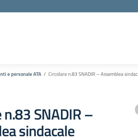
la scuola
enti e personale ATA
Circolare n.83 SNADIR – Assemblea sindaca
e n.83 SNADIR –
ea sindacale