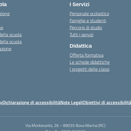
ola
I Servizi
zione
Personale scolastico
Famiglie e studenti
ne
Percorsi di studio
della scuola
Tutti i servizi
della scuola
Didattica
azione
Offerta formativa
Le schede didattiche
I progetti delle classi
cy
Dichiarazione di accessibilità
Note Legali
Obiettivi di accessibilit
Via Montesanto, 26 – 89035 Bova Marina (RC)