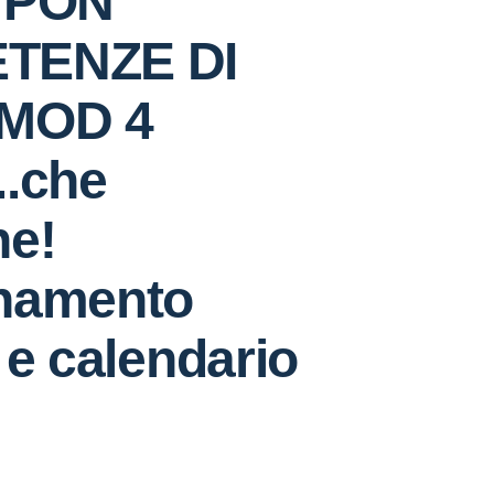
 PON
TENZE DI
-MOD 4
..che
ne!
namento
 e calendario