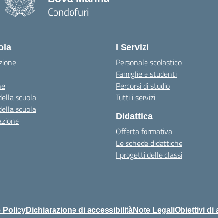
Condofuri
— Visita la pagina iniziale della scuola
ola
I Servizi
zione
Personale scolastico
Famiglie e studenti
ne
Percorsi di studio
della scuola
Tutti i servizi
della scuola
Didattica
azione
Offerta formativa
Le schede didattiche
I progetti delle classi
 Policy
Dichiarazione di accessibilità
Note Legali
Obiettivi di 