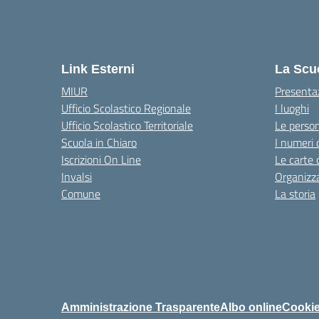
Link Esterni
La Scu
MIUR
Presenta
Ufficio Scolastico Regionale
I luoghi
Ufficio Scolastico Territoriale
Le perso
Scuola in Chiaro
I numeri 
Iscrizioni On Line
Le carte 
Invalsi
Organizz
Comune
La storia
Amministrazione Trasparente
Albo online
Cookie