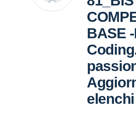
81_BIS
COMPE
BASE 
Coding
passio
Aggior
elenchi