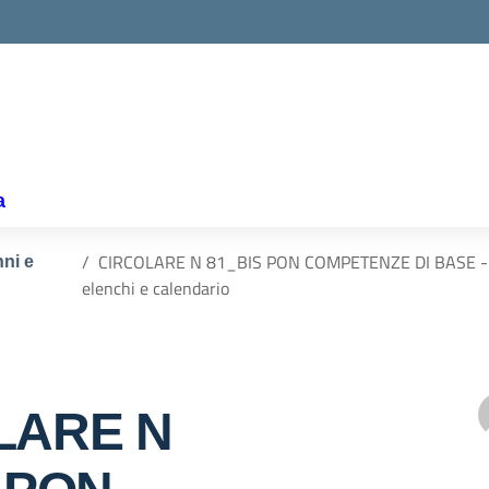
la scuola
a
CIRCOLARE N 81_BIS PON COMPETENZE DI BASE -MO
nni e
elenchi e calendario
LARE N