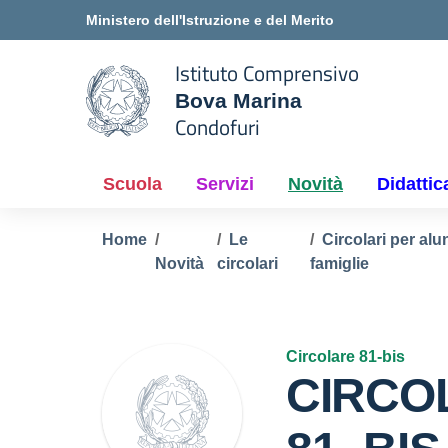
Vai ai contenuti
Vai al menu di navigazione
Vai al footer
Ministero dell'Istruzione e del Merito
Istituto Comprensivo
Bova Marina
e della scuola
Condofuri
— Visita la pagina iniziale del
Scuola
Servizi
Novità
Didattic
Home
Le
Circolari per alu
Novità
circolari
famiglie
Circolare 81-bis
CIRCO