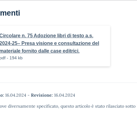
menti
Circolare n. 75 Adozione libri di testo a.s.
2024-25– Presa visione e consultazione del
materiale fornito dalle case editrici.
pdf - 194 kb
o:
16.04.2024
-
Revisione:
16.04.2024
ove diversamente specificato, questo articolo è stato rilasciato sott