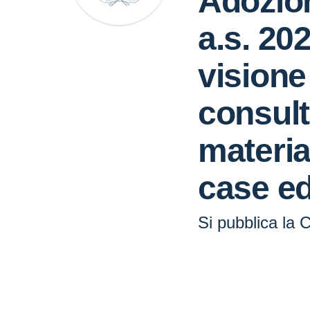
Adozion
a.s. 20
visione
consult
materia
case edi
Si pubblica la 