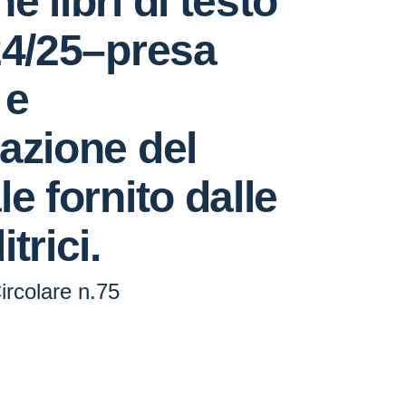
e libri di testo
24/25–presa
 e
azione del
le fornito dalle
trici.
Circolare n.75