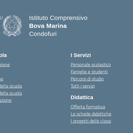
Istituto Comprensivo
Bova Marina
Condofuri
— Visita la pagina iniziale della scuo
ola
I Servizi
zione
Personale scolastico
Famiglie e studenti
ne
Percorsi di studio
della scuola
Tutti i servizi
della scuola
Didattica
azione
Offerta formativa
Le schede didattiche
I progetti delle classi