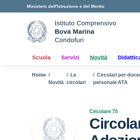
Vai ai contenuti
Vai al menu di navigazione
Vai al footer
Ministero dell'Istruzione e del Merito
Istituto Comprensivo
Bova Marina
ale della scuola
Condofuri
— Visita la pagina iniziale d
Scuola
Servizi
Novità
Didattic
Home
Le
Circolari per doce
Novità
circolari
personale ATA
Circolare 75
Circola