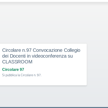
Circolare n.97 Convocazione Collegio
Circ
dei Docenti in videoconferenza su
incom
CLASSROOM
con 
dell’
Circolare 97
Si pubblica la Circolare n. 97.
Circo
Si pubb