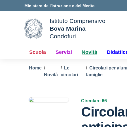
Vai ai contenuti
Vai al menu di navigazione
Vai al footer
Ministero dell'Istruzione e del Merito
Istituto Comprensivo
Bova Marina
ale della scuola
Condofuri
— Visita la pagina iniziale d
Scuola
Servizi
Novità
Didattic
Home
Le
Circolari per alun
Novità
circolari
famiglie
Circolare 66
Circola