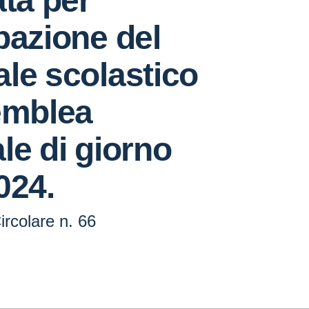
ata per
pazione del
le scolastico
emblea
le di giorno
024.
ircolare n. 66