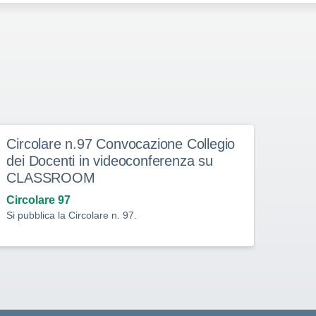
Circolare n.97 Convocazione Collegio
Circ
dei Docenti in videoconferenza su
incom
CLASSROOM
con 
dell’
Circolare 97
Si pubblica la Circolare n. 97.
Circo
Si pub