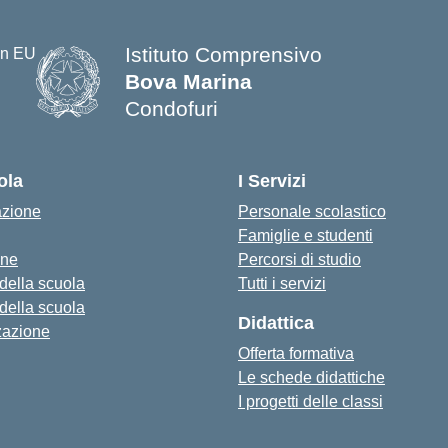
Istituto Comprensivo
Bova Marina
Condofuri
— Visita la pagina iniziale della s
ola
I Servizi
azione
Personale scolastico
Famiglie e studenti
one
Percorsi di studio
 della scuola
Tutti i servizi
 della scuola
Didattica
zazione
Offerta formativa
Le schede didattiche
I progetti delle classi