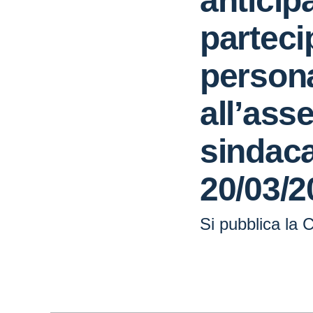
anticip
parteci
persona
all’ass
sindaca
20/03/2
Si pubblica la C