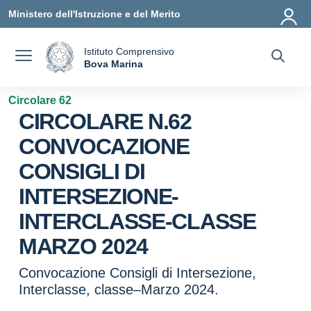
Vai ai contenuti
Vai al menu di navigazione
Vai al footer
Ministero dell'Istruzione e del Merito
Istituto Comprensivo
a
Bova Marina
— Visita la pagina iniziale della scuola
Circolare 62
CIRCOLARE N.62
CONVOCAZIONE
CONSIGLI DI
INTERSEZIONE-
INTERCLASSE-CLASSE
MARZO 2024
Convocazione Consigli di Intersezione,
Interclasse, classe–Marzo 2024.