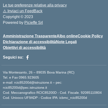
Le tue preferenze relative alla privacy
⚠️
Inviaci un FeedBack
Copyright © 2023
Powered by
Picieffe Srl
Amministrazione Trasparente
Albo online
Cookie Policy
Dichiarazione di accessibilità
Note Legali
Obiettivi di accessibilità
Seguici su:
Via Montesanto, 26 – 89035 Bova Marina (RC)
Tel. e Fax 0965.923605
e-mail: rcic85200d@istruzione.it – pec:
rcic85200d@pec.istruzione.it
Cod. Meccanografico RCIC85200D - Cod. Fiscale. 92085110804
Cod. Univoco UF9ADP - Codice IPA: icbmc_rcic85200d