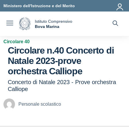
Vai ai contenuti
Vai al menu di navigazione
Vai al footer
Ministero dell'Istruzione e del Merito
Istituto Comprensivo
a
Bova Marina
— Visita la pagina iniziale della scuola
Circolare 40
Circolare n.40 Concerto di
Natale 2023-prove
orchestra Calliope
Concerto di Natale 2023 - Prove orchestra
Calliope
Personale scolastico