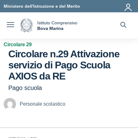
Vai ai contenuti
Vai al menu di navigazione
Vai al footer
Ministero dell'Istruzione e del Merito
Istituto Comprensivo
a
Bova Marina
— Visita la pagina iniziale della scuola
Circolare 29
Circolare n.29 Attivazione
servizio di Pago Scuola
AXIOS da RE
Pago scuola
Personale scolastico