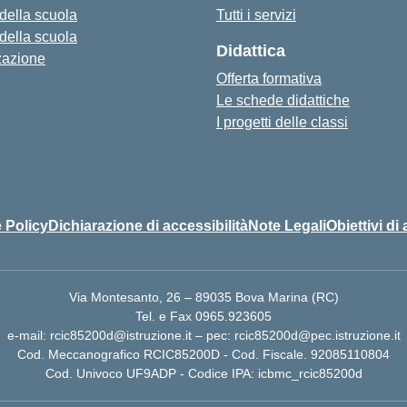
 della scuola
Tutti i servizi
 della scuola
Didattica
zazione
Offerta formativa
Le schede didattiche
I progetti delle classi
 Policy
Dichiarazione di accessibilità
Note Legali
Obiettivi di 
Via Montesanto, 26 – 89035 Bova Marina (RC)
Tel. e Fax 0965.923605
e-mail: rcic85200d@istruzione.it – pec: rcic85200d@pec.istruzione.it
Cod. Meccanografico RCIC85200D - Cod. Fiscale. 92085110804
Cod. Univoco UF9ADP - Codice IPA: icbmc_rcic85200d