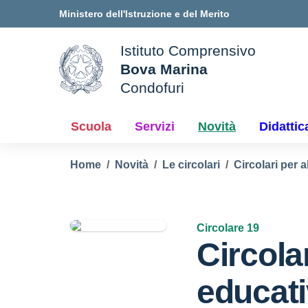
Vai ai contenuti
Vai al menu di navigazione
Vai al footer
Ministero dell'Istruzione e del Merito
Istituto Comprensivo
Bova Marina
ale della scuola
Condofuri
— Visita la pagina iniziale d
Scuola
Servizi
Novità
Didattic
Home
Novità
Le circolari
Circolari per a
Circolare 19
Circola
educati