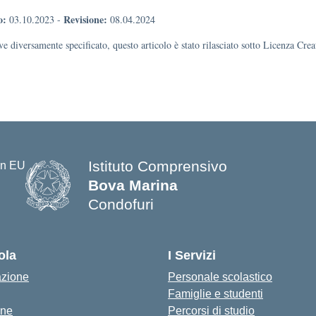
o:
Revisione:
03.10.2023
-
08.04.2024
e diversamente specificato, questo articolo è stato rilasciato sotto Licenza Cr
Istituto Comprensivo
Bova Marina
Condofuri
— Visita la pagina iniziale della s
ola
I Servizi
azione
Personale scolastico
Famiglie e studenti
one
Percorsi di studio